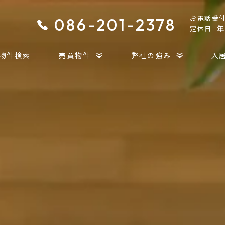
お電話受
0
86-201-2378
年
定休日
物件検索
売買物件
弊社の強み
入