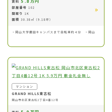
5
.8
万円
賃料
部屋番号
102
間取り
1K
面積
30.38㎡（9.18坪）
・岡山大学鹿田キャンパスまで自転車約４分 ・岡山
マンション
GRAND HILLS東古松
岡山市北区東古松2丁目4番12号
5
.9
万円