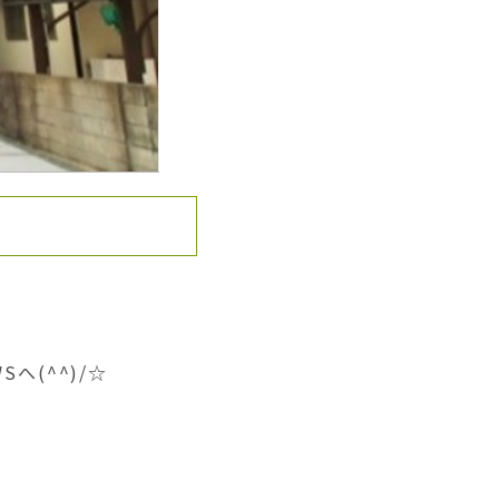
へ(^^)/☆