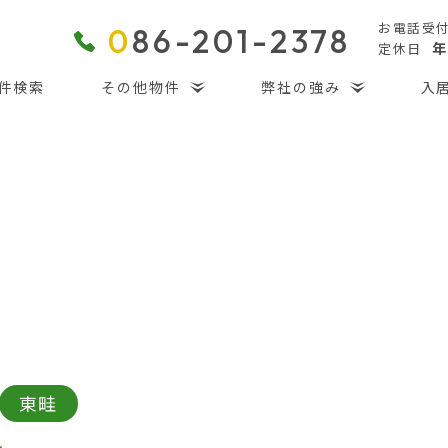
お電話受
0
86-201-2378
年
定休日
件検索
その他物件
弊社の強み
入
東畦