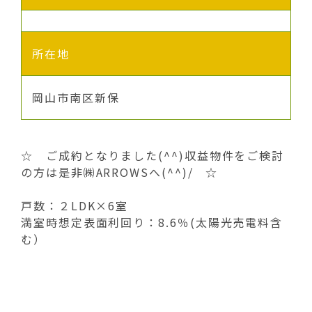
所在地
岡山市南区新保
☆ ご成約となりました(^^)収益物件をご検討
の方は是非㈱ARROWSへ(^^)/ ☆
戸数：２LDK×6室
満室時想定表面利回り：8.6％(太陽光売電料含
む）