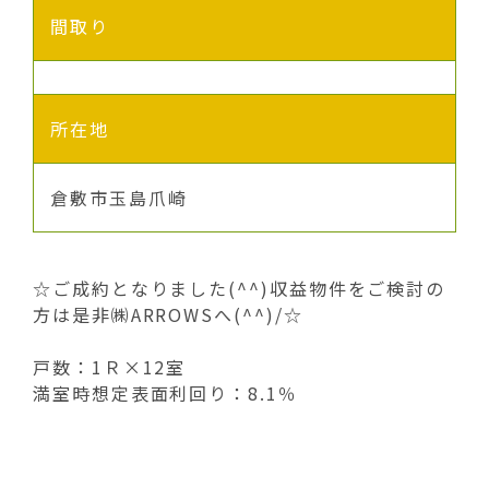
間取り
所在地
倉敷市玉島爪崎
☆ご成約となりました(^^)収益物件をご検討の
方は是非㈱ARROWSへ(^^)/☆
戸数：1Ｒ×12室
満室時想定表面利回り：8.1％