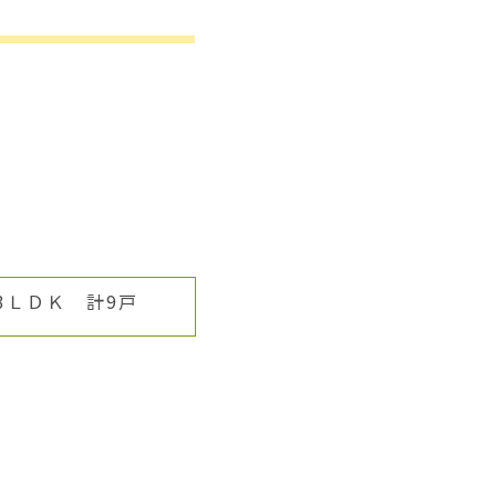
3ＬＤＫ 計9戸
☆