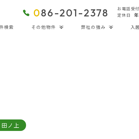
お電話受
0
86-201-2378
年
定休日
件検索
その他物件
弊社の強み
入
 田ノ上