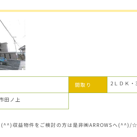
2ＬＤＫ・
間取り
市田ノ上
^^)収益物件をご検討の方は是非㈱ARROWSへ(^^)/